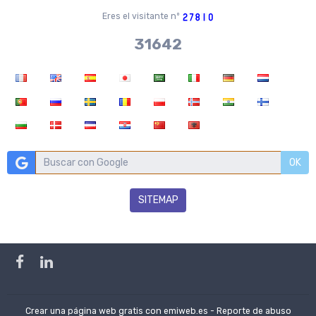
Eres el visitante nº
36704
OK
SITEMAP
Crear una página web gratis
con emiweb.es -
Reporte de abuso