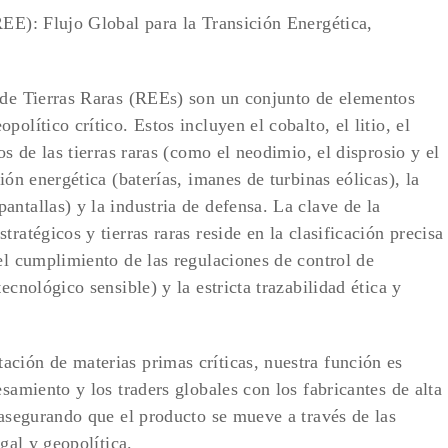
REE): Flujo Global para la Transición Energética,
 de Tierras Raras (REEs) son un conjunto de elementos
olítico crítico. Estos incluyen el cobalto, el litio, el
os de las tierras raras (como el neodimio, el disprosio y el
ión energética (baterías, imanes de turbinas eólicas), la
ntallas) y la industria de defensa. La clave de la
ratégicos y tierras raras reside en la clasificación precisa
el cumplimiento de las regulaciones de control de
ecnológico sensible) y la estricta trazabilidad ética y
ción de materias primas críticas, nuestra función es
esamiento y los traders globales con los fabricantes de alta
 asegurando que el producto se mueve a través de las
egal y geopolítica.