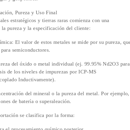
cación, Pureza y Uso Final
les estratégicos y tierras raras comienza con una
la pureza y la especificación del cliente:
ímica: El valor de estos metales se mide por su pureza, qu
 para semiconductores.
ureza del óxido o metal individual (ej. 99.95% Nd2​O3​ para
isis de los niveles de impurezas por ICP-MS
coplado Inductivamente).
ncentración del mineral o la pureza del metal. Por ejemplo,
iones de batería o superaleación.
rtación se clasifica por la forma:
ara el procesamiento químico posterior.