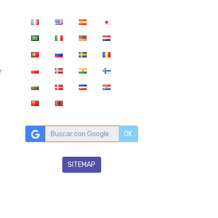
e
OK
SITEMAP