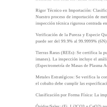
Rigor Técnico en Importación: Clasifi
Nuestro proceso de importación de meta
inspección técnica rigurosa centrada en 
Verificación de la Pureza y Especie Qu
puede ser del 99.9% al 99.9999% (6N)
Tierras Raras (REEs): Se certifica la p
imanes). La inspección incluye el anál
(Espectrometría de Masas de Plasma A
Metales Estratégicos: Se verifica la co
el cobalto debe cumplir las especificac
Clasificación por Forma Física: La impo
Óxidos/Sales: (Ej. Li2​CO3​ o CeO2​) p