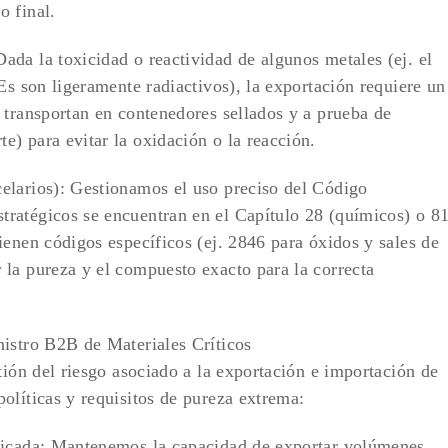
o final.
da la toxicidad o reactividad de algunos metales (ej. el
Es son ligeramente radiactivos), la exportación requiere un
 transportan en contenedores sellados y a prueba de
) para evitar la oxidación o la reacción.
elarios): Gestionamos el uso preciso del Código
ratégicos se encuentran en el Capítulo 28 (químicos) o 8
ienen códigos específicos (ej. 2846 para óxidos y sales de
la pureza y el compuesto exacto para la correcta
nistro B2B de Materiales Críticos
tión del riesgo asociado a la exportación e importación de
olíticas y requisitos de pureza extrema:
ficada: Mantenemos la capacidad de exportar volúmenes