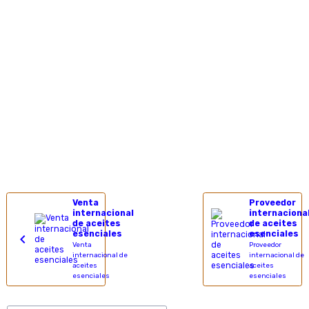
Venta
Proveedor
internacional
internaciona
de aceites
de aceites
esenciales
esenciales
Venta
Proveedor
internacional de
internacional de
aceites
aceites
esenciales
esenciales