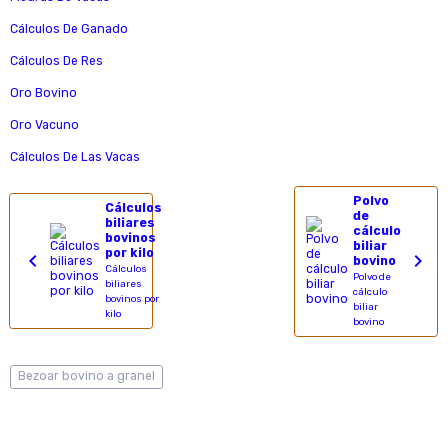
Cálculos De Ganado
Cálculos De Res
Oro Bovino
Oro Vacuno
Cálculos De Las Vacas
Polvo
Cálculos
de
biliares
cálculo
bovinos
biliar
por kilo
bovino
Cálculos
Polvo de
biliares
cálculo
bovinos por
biliar
kilo
bovino
Bezoar bovino a granel