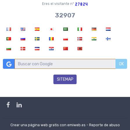
Eres el visitante nº
36704
OK
SITEMAP
Crear una página web gratis
con emiweb.es -
Reporte de abuso