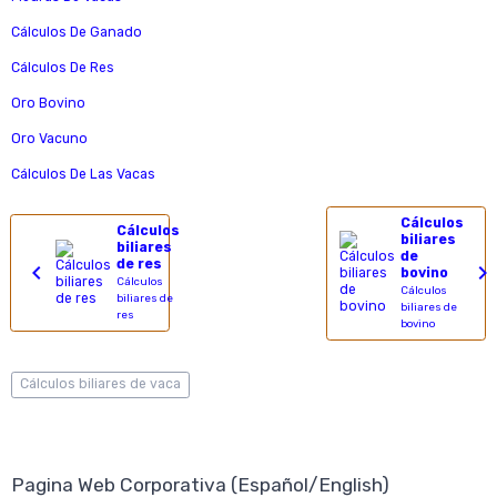
Cálculos De Ganado
Cálculos De Res
Oro Bovino
Oro Vacuno
Cálculos De Las Vacas
Cálculos
Cálculos
biliares
biliares
de
de res
bovino
Cálculos
Cálculos
biliares de
biliares de
res
bovino
Cálculos biliares de vaca
Pagina Web Corporativa (Español/English)