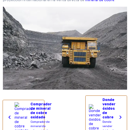
proyección internacional en la venta directa de
mineral de cobre
.
Donde
Comprador
vender
de mineral
óxidos
de cobre
de
oxidado
cobre
Comprador de
Donde
mineral de
vender