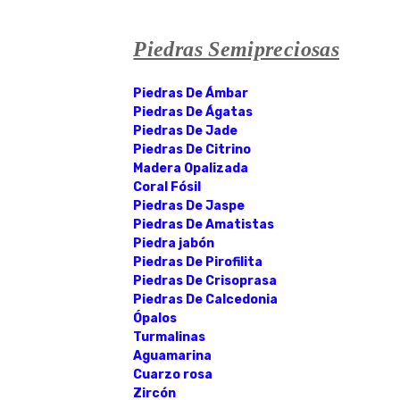
Piedras Semipreciosas
Piedras De Ámbar
Piedras De Ágatas
Piedras De Jade
Piedras De Citrino
Madera Opalizada
Coral Fósil
Piedras De Jaspe
Piedras De Amatistas
Piedra jabón
Piedras De Pirofilita
Piedras De Crisoprasa
Piedras De Calcedonia
Ópalos
Turmalinas
Aguamarina
Cuarzo rosa
Zircón