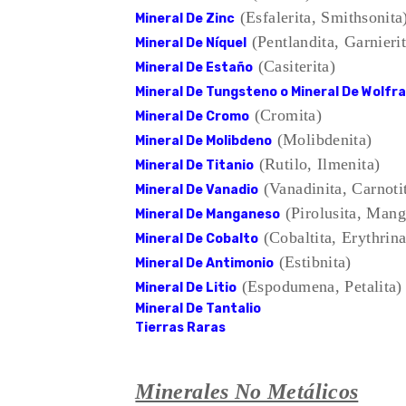
(Esfalerita, Smithsonita
Mineral De Zinc
(Pentlandita, Garnierit
Mineral De Níquel
(Casiterita)
Mineral De Estaño
Mineral De Tungsteno o Mineral De Wolfr
(Cromita)
Mineral De Cromo
(Molibdenita)
Mineral De Molibdeno
(Rutilo, Ilmenita)
Mineral De Titanio
(Vanadinita, Carnoti
Mineral De Vanadio
(Pirolusita, Mang
Mineral De Manganeso
(Cobaltita, Erythrina
Mineral De Cobalto
(Estibnita)
Mineral De Antimonio
(Espodumena, Petalita)
Mineral De Litio
Mineral De Tantalio
Tierras Raras
Minerales No Metálicos