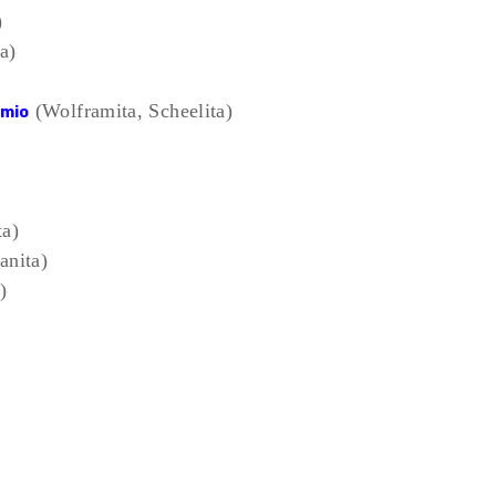
)
a)
(Wolframita, Scheelita)
amio
ta)
anita)
)