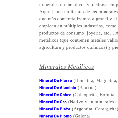
minerales no metálicos y piedras semip
Aquí tienen un listado de los minerale
que más comercializamos a granel y al 
emplean en múltiples industrias, como l
productos de consumo, joyería, etc… A 
metálicos (que contienen metales valio
agricultura y productos químicos) y pi
Minerales Metálicos
(Hematita, Magnetita, 
Mineral De Hierro
(Bauxita)
Mineral De Aluminio
(Calcopirita, Bornita,
Mineral De Cobre
(Nativo y en minerales c
Mineral De Oro
(Argentita, Cerargirita
Mineral De Plata
(Galena)
Mineral De Plomo