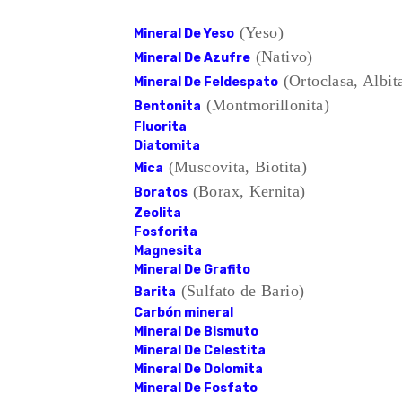
(Yeso)
Mineral De Yeso
(Nativo)
Mineral De Azufre
(Ortoclasa, Albit
Mineral De Feldespato
(Montmorillonita)
Bentonita
Fluorita
Diatomita
(Muscovita, Biotita)
Mica
(Borax, Kernita)
Boratos
Zeolita
Fosforita
Magnesita
Mineral De Grafito
(Sulfato de Bario)
Barita
Carbón mineral
Mineral De Bismuto
Mineral De Celestita
Mineral De Dolomita
Mineral De Fosfato