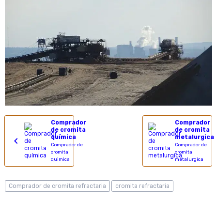
Comprador
Comprador
de cromita
de cromita
química
metalurgica
Comprador de
Comprador de
cromita
cromita
quimica
metalurgica
Comprador de cromita refractaria
cromita refractaria