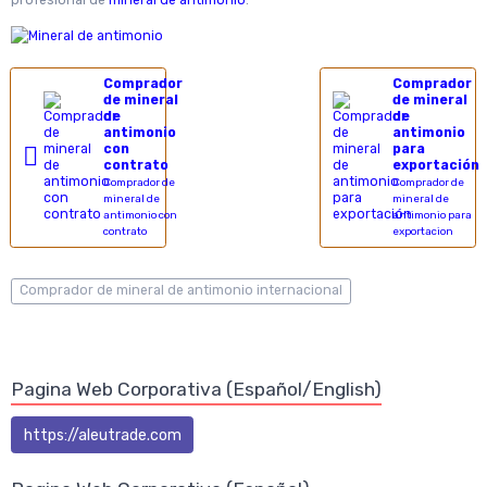
profesional de
mineral de antimonio
.
Comprador
Comprador
de mineral
de mineral
de
de
antimonio
antimonio
con
para
contrato
exportación
Comprador de
Comprador de
mineral de
mineral de
antimonio con
antimonio para
contrato
exportacion
Comprador de mineral de antimonio internacional
Pagina Web Corporativa (Español/English)
https://aleutrade.com