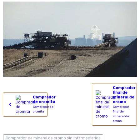
Comprador
final de
Comprador
mineral de
de cromita
cromo
Comprador de
Comprador
cromita
final de
mineral de
cromo
Comprador de mineral de cromo sin intermediarios