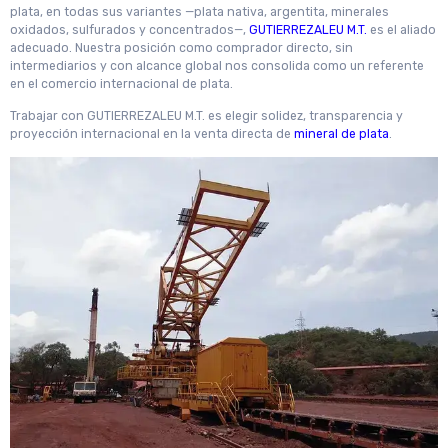
plata, en todas sus variantes —plata nativa, argentita, minerales
oxidados, sulfurados y concentrados—,
GUTIERREZALEU M.T.
es el aliado
adecuado. Nuestra posición como comprador directo, sin
intermediarios y con alcance global nos consolida como un referente
en el comercio internacional de plata.
Trabajar con GUTIERREZALEU M.T. es elegir solidez, transparencia y
proyección internacional en la venta directa de
mineral de plata
.