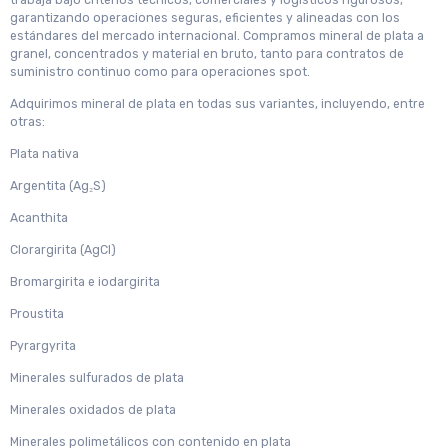
trabaja bajo criterios técnicos, comerciales y logísticos rigurosos,
garantizando operaciones seguras, eficientes y alineadas con los
estándares del mercado internacional. Compramos mineral de plata a
granel, concentrados y material en bruto, tanto para contratos de
suministro continuo como para operaciones spot.
Adquirimos mineral de plata en todas sus variantes, incluyendo, entre
otras:
Plata nativa
Argentita (Ag₂S)
Acanthita
Clorargirita (AgCl)
Bromargirita e iodargirita
Proustita
Pyrargyrita
Minerales sulfurados de plata
Minerales oxidados de plata
Minerales polimetálicos con contenido en plata