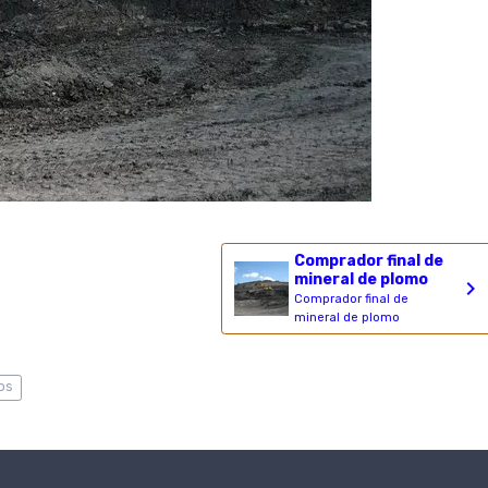
Comprador final de
mineral de plomo
Comprador final de
mineral de plomo
os