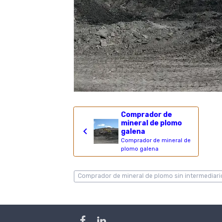
Comprador de
mineral de plomo
galena
Comprador de mineral de
plomo galena
Comprador de mineral de plomo sin intermediari