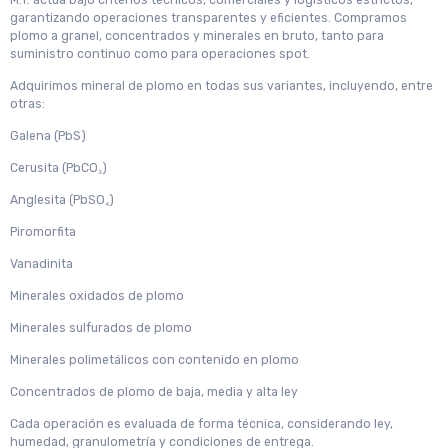
M.T. actúa bajo criterios técnicos, comerciales y logísticos estrictos,
garantizando operaciones transparentes y eficientes. Compramos
plomo a granel, concentrados y minerales en bruto, tanto para
suministro continuo como para operaciones spot.
Adquirimos mineral de plomo en todas sus variantes, incluyendo, entre
otras:
Galena (PbS)
Cerusita (PbCO₃)
Anglesita (PbSO₄)
Piromorfita
Vanadinita
Minerales oxidados de plomo
Minerales sulfurados de plomo
Minerales polimetálicos con contenido en plomo
Concentrados de plomo de baja, media y alta ley
Cada operación es evaluada de forma técnica, considerando ley,
humedad, granulometría y condiciones de entrega.