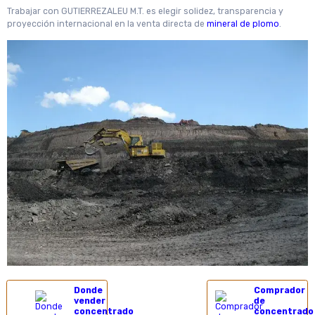
Trabajar con GUTIERREZALEU M.T. es elegir solidez, transparencia y
proyección internacional en la venta directa de
mineral de plomo
.
Donde
Comprador
vender
de
concentrado
concentrado