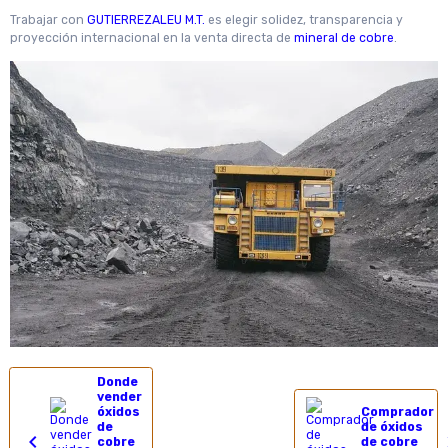
Trabajar con
GUTIERREZALEU M.T.
es elegir solidez, transparencia y
proyección internacional en la venta directa de
mineral de cobre
.
Donde
vender
óxidos
Comprador
de
de óxidos
cobre
de cobre