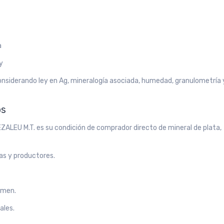
a
y
onsiderando ley en Ag, mineralogía asociada, humedad, granulometría 
os
ALEU M.T. es su condición de comprador directo de mineral de plata,
as y productores.
umen.
ales.