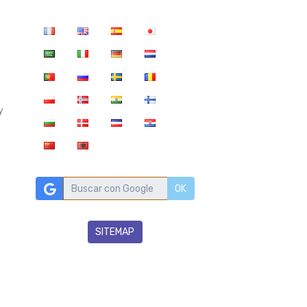
y
OK
SITEMAP