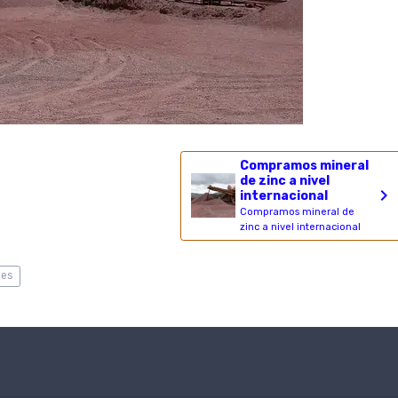
Compramos mineral
de zinc a nivel
internacional
Compramos mineral de
zinc a nivel internacional
des