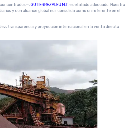
y concentrados—,
GUTIERREZALEU M.T.
es el aliado adecuado. Nuestra
iarios y con alcance global nos consolida como un referente en el
dez, transparencia y proyección internacional en la venta directa