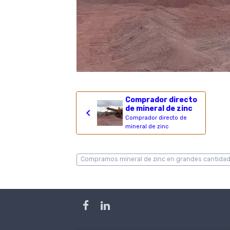
Comprador directo
de mineral de zinc
Comprador directo de
mineral de zinc
Compramos mineral de zinc en grandes cantida