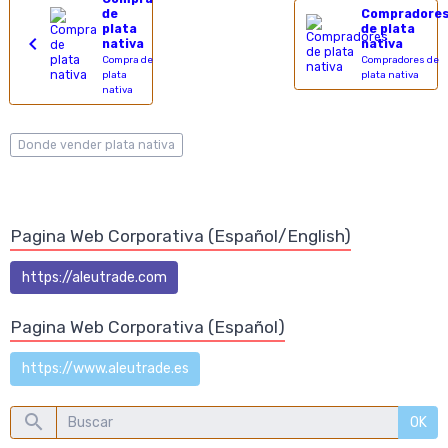
de
Compradore
plata
de plata
nativa
nativa
Compra de
Compradores de
plata
plata nativa
nativa
Donde vender plata nativa
Pagina Web Corporativa (Español/English)
https://aleutrade.com
Pagina Web Corporativa (Español)
https://www.aleutrade.es
OK