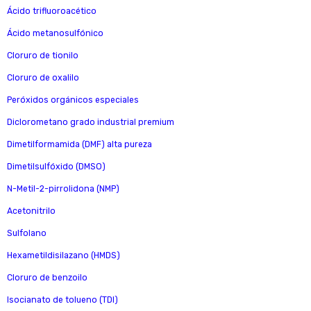
Ácido trifluoroacético
Ácido metanosulfónico
Cloruro de tionilo
Cloruro de oxalilo
Peróxidos orgánicos especiales
Diclorometano grado industrial premium
Dimetilformamida (DMF) alta pureza
Dimetilsulfóxido (DMSO)
N-Metil-2-pirrolidona (NMP)
Acetonitrilo
Sulfolano
Hexametildisilazano (HMDS)
Cloruro de benzoilo
Isocianato de tolueno (TDI)