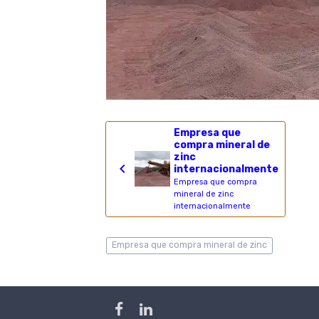
Empresa que
compra mineral de
zinc
internacionalmente
Empresa que compra
mineral de zinc
internacionalmente
Empresa que compra mineral de zinc