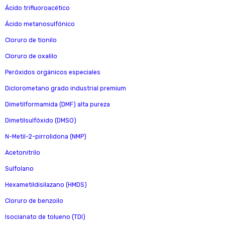
Ácido trifluoroacético
Ácido metanosulfónico
Cloruro de tionilo
Cloruro de oxalilo
Peróxidos orgánicos especiales
Diclorometano grado industrial premium
Dimetilformamida (DMF) alta pureza
Dimetilsulfóxido (DMSO)
N-Metil-2-pirrolidona (NMP)
Acetonitrilo
Sulfolano
Hexametildisilazano (HMDS)
Cloruro de benzoilo
Isocianato de tolueno (TDI)