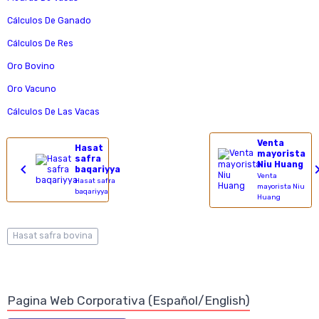
Cálculos De Ganado
Cálculos De Res
Oro Bovino
Oro Vacuno
Cálculos De Las Vacas
Venta
Hasat
mayorista
safra
Niu Huang
baqariyya
Venta
Hasat safra
mayorista Niu
baqariyya
Huang
Hasat safra bovina
Pagina Web Corporativa (Español/English)