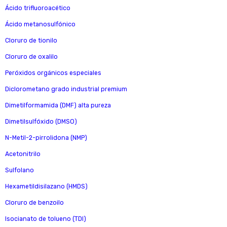
Ácido trifluoroacético
Ácido metanosulfónico
Cloruro de tionilo
Cloruro de oxalilo
Peróxidos orgánicos especiales
Diclorometano grado industrial premium
Dimetilformamida (DMF) alta pureza
Dimetilsulfóxido (DMSO)
N-Metil-2-pirrolidona (NMP)
Acetonitrilo
Sulfolano
Hexametildisilazano (HMDS)
Cloruro de benzoilo
Isocianato de tolueno (TDI)