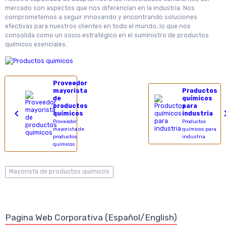
mercado son aspectos que nos diferencian en la industria. Nos
comprometemos a seguir innovando y encontrando soluciones
efectivas para nuestros clientes en todo el mundo, lo que nos
consolida como un socio estratégico en el suministro de productos
químicos esenciales.
Proveedor
mayorista
Productos
de
químicos
productos
para
químicos
industria
Proveedor
Productos
mayorista de
químicos para
productos
industria
químicos
Mayorista de productos químicos
Pagina Web Corporativa (Español/English)