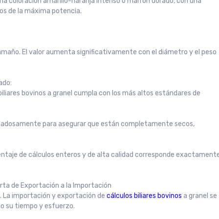
 una coloración amarillo-naranja intenso o marrón dorado, con una
vos de la máxima potencia.
 tamaño. El valor aumenta significativamente con el diámetro y el peso
ado:
iliares bovinos a granel cumpla con los más altos estándares de
uidadosamente para asegurar que están completamente secos,
centaje de cálculos enteros y de alta calidad corresponde exactament
rta de Exportación a la Importación
l. La importación y exportación de
cálculos biliares bovinos
a granel se
do su tiempo y esfuerzo.