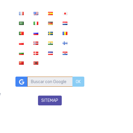
OK
e
SITEMAP