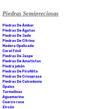
Piedras Semipreciosas
Piedras De Ámbar
Piedras De Ágatas
Piedras De Jade
Piedras De Citrino
Madera Opalizada
Coral Fósil
Piedras De Jaspe
Piedras De Amatistas
Piedra jabón
Piedras De Pirofilita
Piedras De Crisoprasa
Piedras De Calcedonia
Ópalos
Turmalinas
Aguamarina
Cuarzo rosa
Zircón