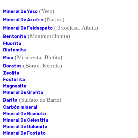
(Yeso)
Mineral De Yeso
(Nativo)
Mineral De Azufre
(Ortoclasa, Albita)
Mineral De Feldespato
(Montmorillonita)
Bentonita
Fluorita
Diatomita
(Muscovita, Biotita)
Mica
(Borax, Kernita)
Boratos
Zeolita
Fosforita
Magnesita
Mineral De Grafito
(Sulfato de Bario)
Barita
Carbón mineral
Mineral De Bismuto
Mineral De Celestita
Mineral De Dolomita
Mineral De Fosfato