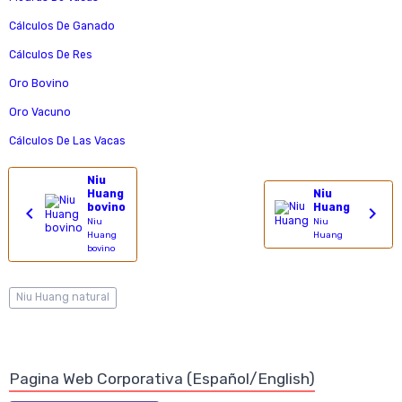
Cálculos De Ganado
Cálculos De Res
Oro Bovino
Oro Vacuno
Cálculos De Las Vacas
Niu
Huang
Niu
bovino
Huang
Niu
Niu
Huang
Huang
bovino
Niu Huang natural
Pagina Web Corporativa (Español/English)