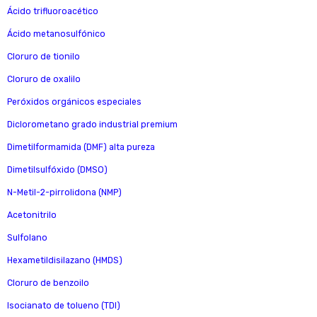
Ácido trifluoroacético
Ácido metanosulfónico
Cloruro de tionilo
Cloruro de oxalilo
Peróxidos orgánicos especiales
Diclorometano grado industrial premium
Dimetilformamida (DMF) alta pureza
Dimetilsulfóxido (DMSO)
N-Metil-2-pirrolidona (NMP)
Acetonitrilo
Sulfolano
Hexametildisilazano (HMDS)
Cloruro de benzoilo
Isocianato de tolueno (TDI)