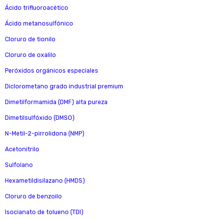
Ácido trifluoroacético
Ácido metanosulfónico
Cloruro de tionilo
Cloruro de oxalilo
Peróxidos orgánicos especiales
Diclorometano grado industrial premium
Dimetilformamida (DMF) alta pureza
Dimetilsulfóxido (DMSO)
N-Metil-2-pirrolidona (NMP)
Acetonitrilo
Sulfolano
Hexametildisilazano (HMDS)
Cloruro de benzoilo
Isocianato de tolueno (TDI)