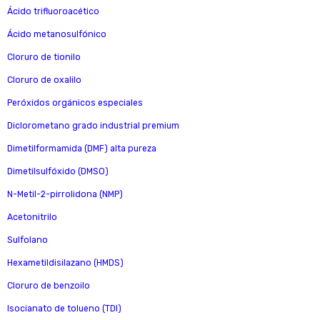
Ácido trifluoroacético
Ácido metanosulfónico
Cloruro de tionilo
Cloruro de oxalilo
Peróxidos orgánicos especiales
Diclorometano grado industrial premium
Dimetilformamida (DMF) alta pureza
Dimetilsulfóxido (DMSO)
N-Metil-2-pirrolidona (NMP)
Acetonitrilo
Sulfolano
Hexametildisilazano (HMDS)
Cloruro de benzoilo
Isocianato de tolueno (TDI)