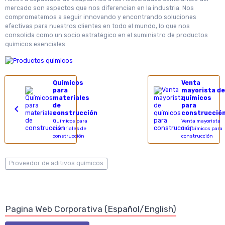
mercado son aspectos que nos diferencian en la industria. Nos
comprometemos a seguir innovando y encontrando soluciones
efectivas para nuestros clientes en todo el mundo, lo que nos
consolida como un socio estratégico en el suministro de productos
químicos esenciales.
Químicos
Venta
para
mayorista de
materiales
químicos
de
para
construcción
construcció
Químicos para
Venta mayorista
materiales de
de químicos para
construcción
construcción
Proveedor de aditivos químicos
Pagina Web Corporativa (Español/English)