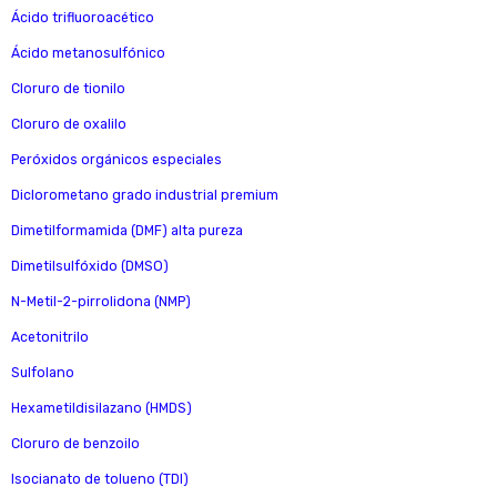
Ácido trifluoroacético
Ácido metanosulfónico
Cloruro de tionilo
Cloruro de oxalilo
Peróxidos orgánicos especiales
Diclorometano grado industrial premium
Dimetilformamida (DMF) alta pureza
Dimetilsulfóxido (DMSO)
N-Metil-2-pirrolidona (NMP)
Acetonitrilo
Sulfolano
Hexametildisilazano (HMDS)
Cloruro de benzoilo
Isocianato de tolueno (TDI)