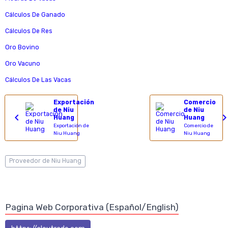
Cálculos De Ganado
Cálculos De Res
Oro Bovino
Oro Vacuno
Cálculos De Las Vacas
Exportación
Comercio
de Niu
de Niu
Huang
Huang
Exportación de
Comercio de
Niu Huang
Niu Huang
Proveedor de Niu Huang
Pagina Web Corporativa (Español/English)