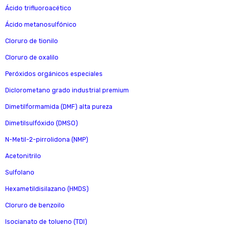
Ácido trifluoroacético
Ácido metanosulfónico
Cloruro de tionilo
Cloruro de oxalilo
Peróxidos orgánicos especiales
Diclorometano grado industrial premium
Dimetilformamida (DMF) alta pureza
Dimetilsulfóxido (DMSO)
N-Metil-2-pirrolidona (NMP)
Acetonitrilo
Sulfolano
Hexametildisilazano (HMDS)
Cloruro de benzoilo
Isocianato de tolueno (TDI)