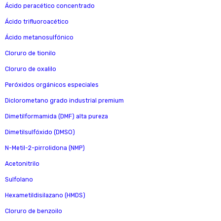
Ácido peracético concentrado
Ácido trifluoroacético
Ácido metanosulfónico
Cloruro de tionilo
Cloruro de oxalilo
Peróxidos orgánicos especiales
Diclorometano grado industrial premium
Dimetilformamida (DMF) alta pureza
Dimetilsulfóxido (DMSO)
N-Metil-2-pirrolidona (NMP)
Acetonitrilo
Sulfolano
Hexametildisilazano (HMDS)
Cloruro de benzoilo