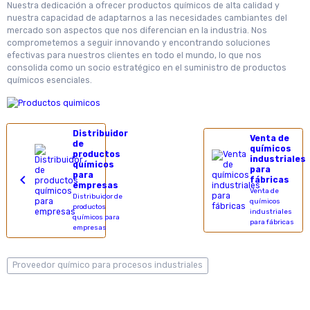
Nuestra dedicación a ofrecer productos químicos de alta calidad y
nuestra capacidad de adaptarnos a las necesidades cambiantes del
mercado son aspectos que nos diferencian en la industria. Nos
comprometemos a seguir innovando y encontrando soluciones
efectivas para nuestros clientes en todo el mundo, lo que nos
consolida como un socio estratégico en el suministro de productos
químicos esenciales.
Distribuidor
Venta de
de
químicos
productos
industriales
químicos
para
para
fábricas
empresas
Venta de
Distribuidor de
químicos
productos
industriales
químicos para
para fábricas
empresas
Proveedor químico para procesos industriales