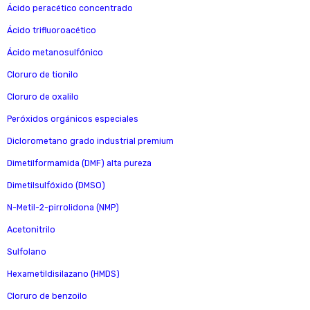
Ácido peracético concentrado
Ácido trifluoroacético
Ácido metanosulfónico
Cloruro de tionilo
Cloruro de oxalilo
Peróxidos orgánicos especiales
Diclorometano grado industrial premium
Dimetilformamida (DMF) alta pureza
Dimetilsulfóxido (DMSO)
N-Metil-2-pirrolidona (NMP)
Acetonitrilo
Sulfolano
Hexametildisilazano (HMDS)
Cloruro de benzoilo