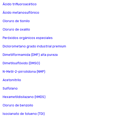
Ácido trifluoroacético
Ácido metanosulfónico
Cloruro de tionilo
Cloruro de oxalilo
Peróxidos orgánicos especiales
Diclorometano grado industrial premium
Dimetilformamida (DMF) alta pureza
Dimetilsulfóxido (DMSO)
N-Metil-2-pirrolidona (NMP)
Acetonitrilo
Sulfolano
Hexametildisilazano (HMDS)
Cloruro de benzoilo
Isocianato de tolueno (TDI)