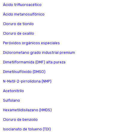
Ácido trifluoroacético
Ácido metanosulfónico
Cloruro de tionilo
Cloruro de oxalilo
Peróxidos orgánicos especiales
Diclorometano grado industrial premium
Dimetilformamida (DMF) alta pureza
Dimetilsulfóxido (DMSO)
N-Metil-2-pirrolidona (NMP)
Acetonitrilo
Sulfolano
Hexametildisilazano (HMDS)
Cloruro de benzoilo
Isocianato de tolueno (TDI)