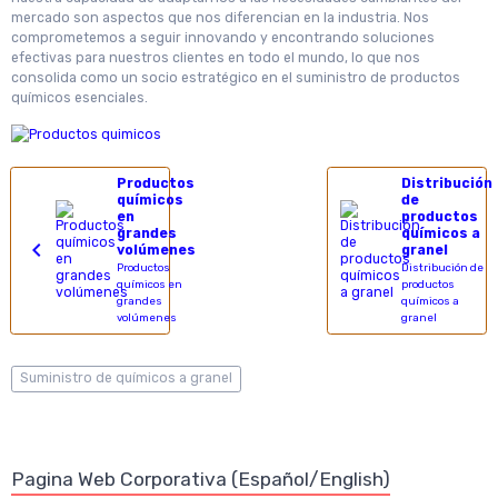
mercado son aspectos que nos diferencian en la industria. Nos
comprometemos a seguir innovando y encontrando soluciones
efectivas para nuestros clientes en todo el mundo, lo que nos
consolida como un socio estratégico en el suministro de productos
químicos esenciales.
Productos
Distribución
químicos
de
en
productos
grandes
químicos a
volúmenes
granel
Productos
Distribución de
químicos en
productos
grandes
químicos a
volúmenes
granel
Suministro de químicos a granel
Pagina Web Corporativa (Español/English)