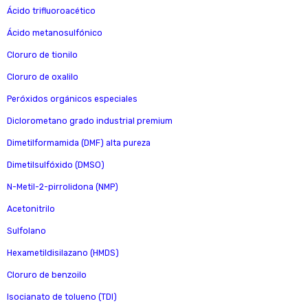
Ácido trifluoroacético
Ácido metanosulfónico
Cloruro de tionilo
Cloruro de oxalilo
Peróxidos orgánicos especiales
Diclorometano grado industrial premium
Dimetilformamida (DMF) alta pureza
Dimetilsulfóxido (DMSO)
N-Metil-2-pirrolidona (NMP)
Acetonitrilo
Sulfolano
Hexametildisilazano (HMDS)
Cloruro de benzoilo
Isocianato de tolueno (TDI)