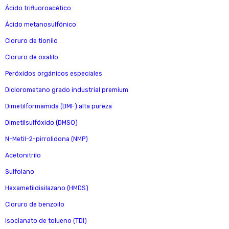
Ácido trifluoroacético
Ácido metanosulfónico
Cloruro de tionilo
Cloruro de oxalilo
Peróxidos orgánicos especiales
Diclorometano grado industrial premium
Dimetilformamida (DMF) alta pureza
Dimetilsulfóxido (DMSO)
N-Metil-2-pirrolidona (NMP)
Acetonitrilo
Sulfolano
Hexametildisilazano (HMDS)
Cloruro de benzoilo
Isocianato de tolueno (TDI)