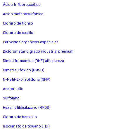
Ácido trifluoroacético
Ácido metanosulfónico
Cloruro de tionilo
Cloruro de oxalilo
Peróxidos orgánicos especiales
Diclorometano grado industrial premium
Dimetilformamida (DMF) alta pureza
Dimetilsulfóxido (DMSO)
N-Metil-2-pirrolidona (NMP)
Acetonitrilo
Sulfolano
Hexametildisilazano (HMDS)
Cloruro de benzoilo
Isocianato de tolueno (TDI)