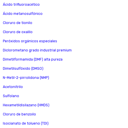
Ácido trifluoroacético
Ácido metanosulfónico
Cloruro de tionilo
Cloruro de oxalilo
Peróxidos orgánicos especiales
Diclorometano grado industrial premium
Dimetilformamida (DMF) alta pureza
Dimetilsulfóxido (DMSO)
N-Metil-2-pirrolidona (NMP)
Acetonitrilo
Sulfolano
Hexametildisilazano (HMDS)
Cloruro de benzoilo
Isocianato de tolueno (TDI)