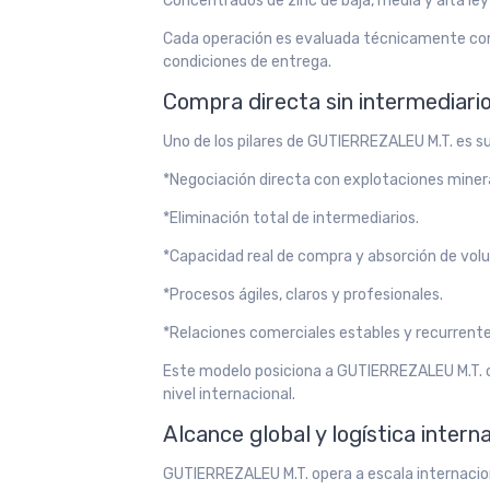
Concentrados de zinc de baja, media y alta ley
Cada operación es evaluada técnicamente con
condiciones de entrega.
Compra directa sin intermediari
Uno de los pilares de GUTIERREZALEU M.T. es su
*Negociación directa con explotaciones miner
*Eliminación total de intermediarios.
*Capacidad real de compra y absorción de vol
*Procesos ágiles, claros y profesionales.
*Relaciones comerciales estables y recurrente
Este modelo posiciona a GUTIERREZALEU M.T. c
nivel internacional.
Alcance global y logística intern
GUTIERREZALEU M.T. opera a escala internacion