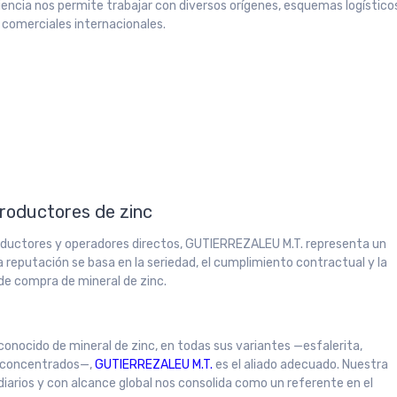
iencia nos permite trabajar con diversos orígenes, esquemas logístico
 comerciales internacionales.
productores de zinc
oductores y operadores directos, GUTIERREZALEU M.T. representa un
a reputación se basa en la seriedad, el cumplimiento contractual y la
 de compra de mineral de zinc.
conocido de mineral de zinc, en todas sus variantes —esfalerita,
y concentrados—,
GUTIERREZALEU M.T.
es el aliado adecuado. Nuestra
iarios y con alcance global nos consolida como un referente en el