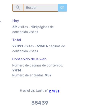
OK
Hoy
y
69
visitas -
101
páginas de
contenido vistas
Total
27891
visitas -
51684
páginas de
contenido vistas
Contenido de la web
Número de páginas de contenido:
9414
Número de entradas:
957
Eres el visitante nº
37970