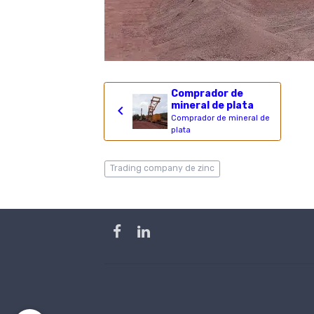
Comprador de
mineral de plata
Comprador de mineral de
plata
Trading company de zinc