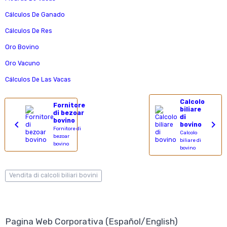
Cálculos De Ganado
Cálculos De Res
Oro Bovino
Oro Vacuno
Cálculos De Las Vacas
Calcolo
Fornitore
biliare
di bezoar
di
bovino
bovino
Fornitore di
Calcolo
bezoar
biliare di
bovino
bovino
Vendita di calcoli biliari bovini
Pagina Web Corporativa (Español/English)