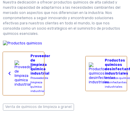
Nuestra dedicación a ofrecer productos químicos de alta calidad y
nuestra capacidad de adaptarnos a las necesidades cambiantes del
mercado son aspectos que nos diferencian en la industria. Nos
comprometemos a seguir innovando y encontrando soluciones
efectivas para nuestros clientes en todo el mundo, lo que nos
consolida como un socio estratégico en el suministro de productos
químicos esenciales.
Proveedor
de
Productos
limpieza
químicos
química
desinfectan
industrial
industriales
Proveedor de
Productos químic
limpieza
desinfectantes
química
industriales
industrial
Venta de químicos de limpieza a granel