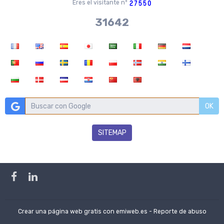
Eres el visitante nº
37970
OK
SITEMAP
Crear una página web gratis
con emiweb.es -
Reporte de abuso