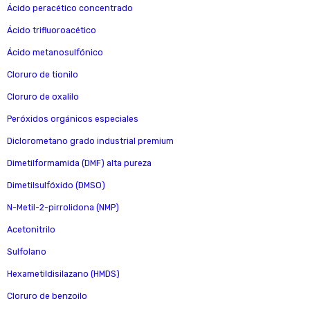
Ácido peracético concentrado
Ácido trifluoroacético
Ácido metanosulfónico
Cloruro de tionilo
Cloruro de oxalilo
Peróxidos orgánicos especiales
Diclorometano grado industrial premium
Dimetilformamida (DMF) alta pureza
Dimetilsulfóxido (DMSO)
N-Metil-2-pirrolidona (NMP)
Acetonitrilo
Sulfolano
Hexametildisilazano (HMDS)
Cloruro de benzoilo