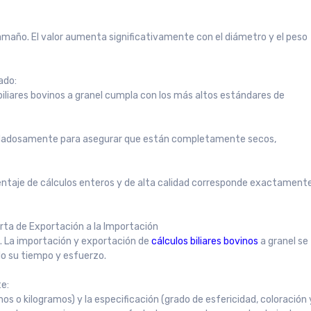
 tamaño. El valor aumenta significativamente con el diámetro y el peso
ado:
iliares bovinos a granel cumpla con los más altos estándares de
uidadosamente para asegurar que están completamente secos,
centaje de cálculos enteros y de alta calidad corresponde exactament
rta de Exportación a la Importación
l. La importación y exportación de
cálculos biliares bovinos
a granel se
do su tiempo y esfuerzo.
te:
 o kilogramos) y la especificación (grado de esfericidad, coloración 