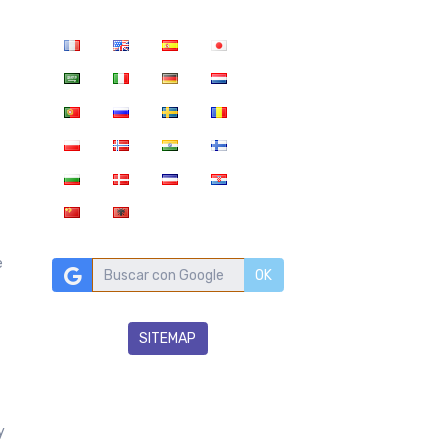
e
OK
SITEMAP
y