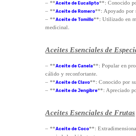
– **
**: Conocido po
Aceite de Eucalipto
– **
**: Apoyado por s
Aceite de Romero
– **
**: Utilizado en m
Aceite de Tomillo
medicinal.
Aceites Esenciales de Especi
– **
**: Popular en pr
Aceite de Canela
cálido y reconfortante.
– **
**: Conocido por su
Aceite de Clavo
– **
**: Apreciado po
Aceite de Jengibre
Aceites Esenciales de Frutas
– **
**: Extradimensional
Aceite de Coco