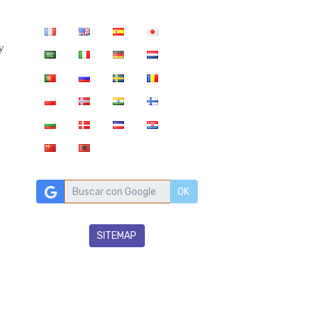
y
OK
SITEMAP