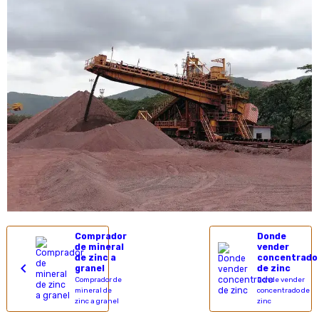
Comprador
Donde
de mineral
vender
de zinc a
concentrado
granel
de zinc
Comprador de
Donde vender
mineral de
concentrado de
zinc a granel
zinc