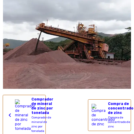
Comprador
de mineral
Compra de
de zinc por
concentrado
tonelada
de zinc
Comprador de
Compra de
mineral de
concentrado de
zinc por
zinc
tonelada