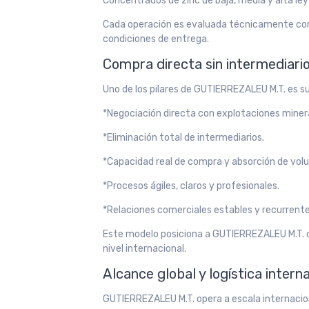
Concentrados de zinc de baja, media y alta ley
Cada operación es evaluada técnicamente con
condiciones de entrega.
Compra directa sin intermediari
Uno de los pilares de GUTIERREZALEU M.T. es su
*Negociación directa con explotaciones miner
*Eliminación total de intermediarios.
*Capacidad real de compra y absorción de vol
*Procesos ágiles, claros y profesionales.
*Relaciones comerciales estables y recurrente
Este modelo posiciona a GUTIERREZALEU M.T. c
nivel internacional.
Alcance global y logística intern
GUTIERREZALEU M.T. opera a escala internacion