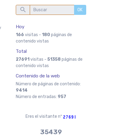
OK
Hoy
y
166
visitas -
180
páginas de
contenido vistas
Total
27691
visitas -
51358
páginas de
contenido vistas
Contenido de la web
Número de páginas de contenido:
9414
Número de entradas:
957
Eres el visitante nº
37970