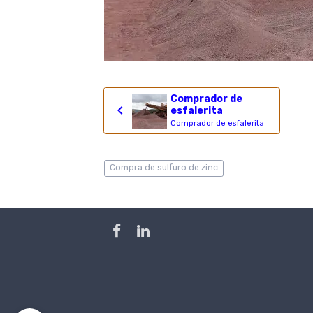
Comprador de
esfalerita
Comprador de esfalerita
Compra de sulfuro de zinc