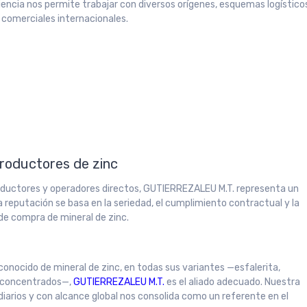
iencia nos permite trabajar con diversos orígenes, esquemas logístico
 comerciales internacionales.
productores de zinc
oductores y operadores directos, GUTIERREZALEU M.T. representa un
a reputación se basa en la seriedad, el cumplimiento contractual y la
 de compra de mineral de zinc.
conocido de mineral de zinc, en todas sus variantes —esfalerita,
y concentrados—,
GUTIERREZALEU M.T.
es el aliado adecuado. Nuestra
iarios y con alcance global nos consolida como un referente en el