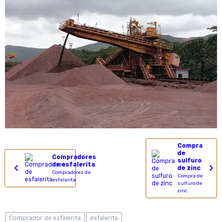
Compra
de
Compradores
sulfuro
de esfalerita
de zinc
Compradores de
Compra de
esfalerita
sulfuro de
zinc
Comprador de esfalerita
esfalerita