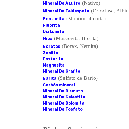
(Nativo)
Mineral De Azufre
(Ortoclasa, Albit
Mineral De Feldespato
(Montmorillonita)
Bentonita
Fluorita
Diatomita
(Muscovita, Biotita)
Mica
(Borax, Kernita)
Boratos
Zeolita
Fosforita
Magnesita
Mineral De Grafito
(Sulfato de Bario)
Barita
Carbón mineral
Mineral De Bismuto
Mineral De Celestita
Mineral De Dolomita
Mineral De Fosfato