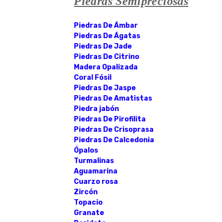
Piedras Semipreciosas
Piedras De Ámbar
Piedras De Ágatas
Piedras De Jade
Piedras De Citrino
Madera Opalizada
Coral Fósil
Piedras De Jaspe
Piedras De Amatistas
Piedra jabón
Piedras De Pirofilita
Piedras De Crisoprasa
Piedras De Calcedonia
Ópalos
Turmalinas
Aguamarina
Cuarzo rosa
Zircón
Topacio
Granate