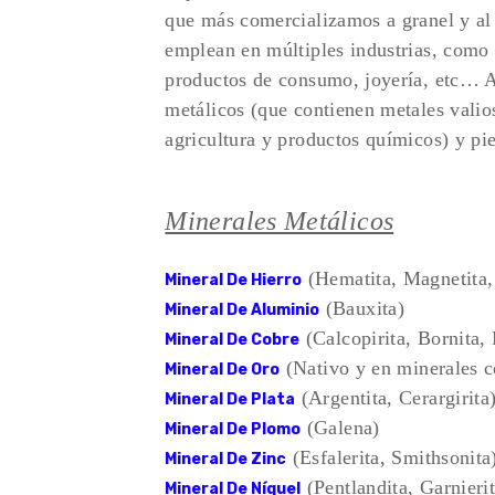
que más comercializamos a granel y al 
emplean en múltiples industrias, como l
productos de consumo, joyería, etc… A 
metálicos (que contienen metales valio
agricultura y productos químicos) y pi
Minerales Metálicos
(Hematita, Magnetita, 
Mineral De Hierro
(Bauxita)
Mineral De Aluminio
(Calcopirita, Bornita,
Mineral De Cobre
(Nativo y en minerales c
Mineral De Oro
(Argentita, Cerargirita
Mineral De Plata
(Galena)
Mineral De Plomo
(Esfalerita, Smithsonita
Mineral De Zinc
(Pentlandita, Garnierit
Mineral De Níquel