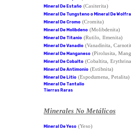
(Casiterita)
Mineral De Estaño
Mineral De Tungsteno o Mineral De Wolfr
(Cromita)
Mineral De Cromo
(Molibdenita)
Mineral De Molibdeno
(Rutilo, Ilmenita)
Mineral De Titanio
(Vanadinita, Carnoti
Mineral De Vanadio
(Pirolusita, Mang
Mineral De Manganeso
(Cobaltita, Erythrina
Mineral De Cobalto
(Estibnita)
Mineral De Antimonio
(Espodumena, Petalita)
Mineral De Litio
Mineral De Tantalio
Tierras Raras
Minerales No Metálicos
(Yeso)
Mineral De Yeso