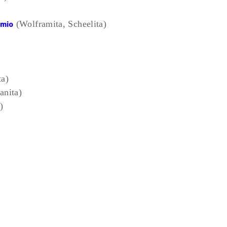
(Wolframita, Scheelita)
amio
ta)
anita)
)