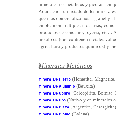
minerales no metálicos y piedras semip
Aquí tienen un listado de los minerale
que más comercializamos a granel y al 
emplean en múltiples industrias, como l
productos de consumo, joyería, etc… A 
metálicos (que contienen metales valio
agricultura y productos químicos) y pi
Minerales Metálicos
(Hematita, Magnetita, 
Mineral De Hierro
(Bauxita)
Mineral De Aluminio
(Calcopirita, Bornita,
Mineral De Cobre
(Nativo y en minerales c
Mineral De Oro
(Argentita, Cerargirita
Mineral De Plata
(Galena)
Mineral De Plomo