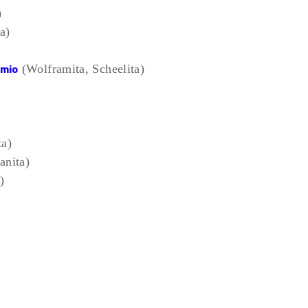
)
a)
(Wolframita, Scheelita)
amio
ta)
anita)
)