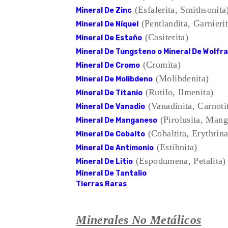
(Esfalerita, Smithsonita
Mineral De Zinc
(Pentlandita, Garnierit
Mineral De Níquel
(Casiterita)
Mineral De Estaño
Mineral De Tungsteno o Mineral De Wolfr
(Cromita)
Mineral De Cromo
(Molibdenita)
Mineral De Molibdeno
(Rutilo, Ilmenita)
Mineral De Titanio
(Vanadinita, Carnoti
Mineral De Vanadio
(Pirolusita, Mang
Mineral De Manganeso
(Cobaltita, Erythrina
Mineral De Cobalto
(Estibnita)
Mineral De Antimonio
(Espodumena, Petalita)
Mineral De Litio
Mineral De Tantalio
Tierras Raras
Minerales No Metálicos