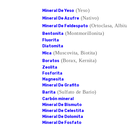
(Yeso)
Mineral De Yeso
(Nativo)
Mineral De Azufre
(Ortoclasa, Albit
Mineral De Feldespato
(Montmorillonita)
Bentonita
Fluorita
Diatomita
(Muscovita, Biotita)
Mica
(Borax, Kernita)
Boratos
Zeolita
Fosforita
Magnesita
Mineral De Grafito
(Sulfato de Bario)
Barita
Carbón mineral
Mineral De Bismuto
Mineral De Celestita
Mineral De Dolomita
Mineral De Fosfato