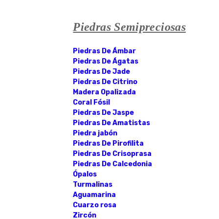
Piedras Semipreciosas
Piedras De Ámbar
Piedras De Ágatas
Piedras De Jade
Piedras De Citrino
Madera Opalizada
Coral Fósil
Piedras De Jaspe
Piedras De Amatistas
Piedra jabón
Piedras De Pirofilita
Piedras De Crisoprasa
Piedras De Calcedonia
Ópalos
Turmalinas
Aguamarina
Cuarzo rosa
Zircón